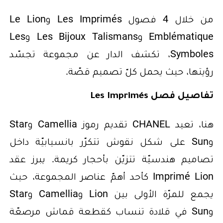
من خلال 4 فصول Les Imprimés وLe Lion
Emblématique وLes Bijoux Talismans وLes
Symboles، تكشف الدار عن مجموعة تجسّد
رؤيتها، حيث يحمل كلّ تصميم قصّة.
تفاصيل فصل Les Imprimés
هنا، تعيد CHANEL تقديم رموز Camellia وStar
وSun على شكل نقوش تتكرّر بانسيابيّة داخل
تصاميم هندسيّة تتزيّن بأحجار كريمة. يبرز عقد
Imprimé Lion كأحد أهمّ عناصر المجموعة، حيث
يجمع للمرّة الأولى بين Lion وCamellia وStar
وSun في قلادة تنساب كقطعة قماش مرصعّة