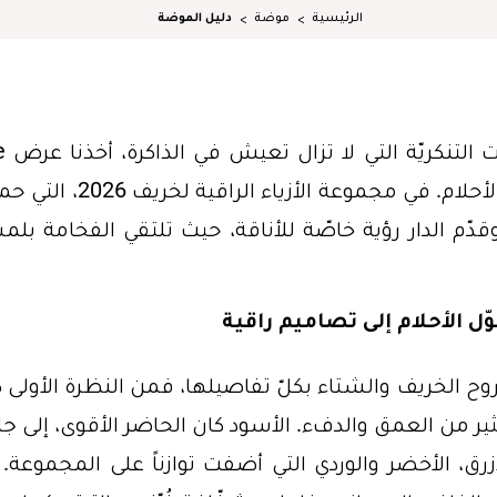
الرئيسية
موضة
دليل الموضة
بين أجواء البند
Saab في رحلة إلى عالمٍ يلتقي فيه الواقع بالأحلام. في مجموعة الأزياء ال
ن "The Ball of Untamed Dreams"، وقدّم الدار رؤية خاصّة للأناقة، حيث تلتقي الفخامة ب
ح الخريف والشتاء بكلّ تفاصيلها، فمن النظرة الأولى 
درّجات تحمل الكثير من العمق والدفء. الأسود كان الحاضر الأقوى، إلى ج
رق، الأخضر والوردي التي أضفت توازناً على المجموعة. أ