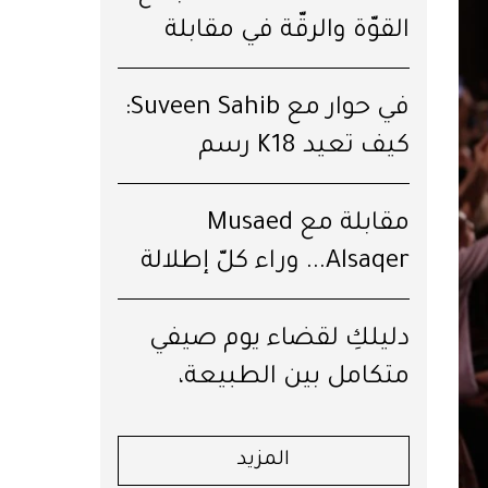
القوّة والرقّة في مقابلة
خاصّة
في حوار مع Suveen Sahib:
كيف تعيد K18 رسم
مستقبل الشعر؟
مقابلة مع Musaed
Alsaqer... وراء كلّ إطلالة
قِصّة
دليلكِ لقضاء يوم صيفي
متكامل بين الطبيعة،
العافية والرفاهية في جبال
لبنان
المزيد