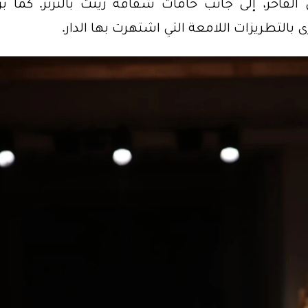
فاخر، إلى جانب خامات شفّافة زُيّنت بالترتر. كما بر
ى بالتطريزات اللامعة التي اشتهرت بها الدار.