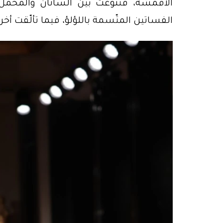
الأقمشة، فتنوّعت بين الساتان والمخمل ال
الفساتين المتّسمة باللؤلؤ، فيما تألّقت أخر