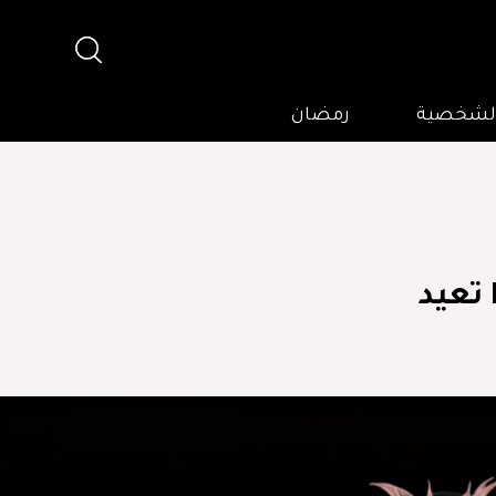
 الشخصية
رمضان
أقنعة، ريش وغموض، مجموعة Elie Saab تعيد