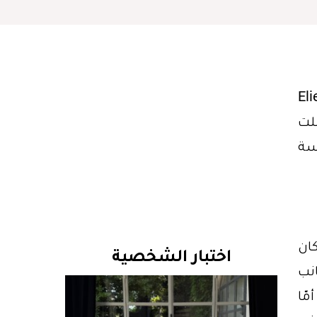
قيّة الغامضة وسحر الحفلات التنكريّة التي لا تزال تعيش في الذاكرة، أخذنا عرض Elie
راقية لخريف 2026، التي حملت
لمسة
كان
اختبار الشخصية
انب
مّا