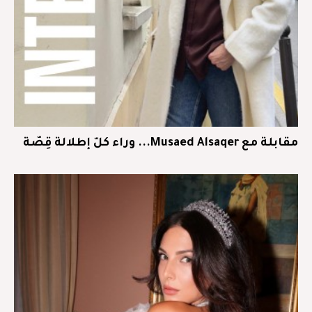
مقابلة مع Musaed Alsaqer... وراء كلّ إطلالة قِصّة