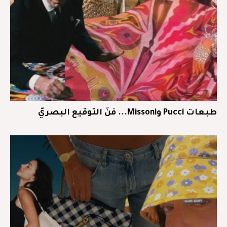
طبعات Pucci وMissoni... فنّ التوقيع البصريّ