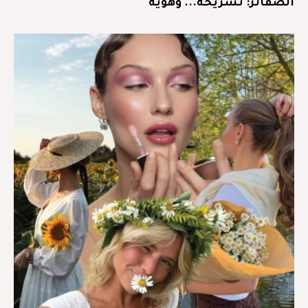
الضفائر: تسريحة... وهويّة