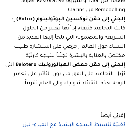
Totale من Dior أو سيروم Super Restorative
Remodelling من Clarins.
إلجئي إلى حقن توكسين البوتولينوم (Botox)
إذا
كانت التجاعيد كثيفة، إذ أنّها تُعتبر من الحلول
السريعة والمضمونة التي تلجأ إليها العديد من
النساء حول العالم. إحرصي على استشارة طبيب
مختصّ بالعناية بالبشرة تجنّباً لنتيجة كارثيّة.
إلجئي إلى حقن حمض الهيالورونيك Belotero
التي
تزيل التجاعيد على الفور من دون التأثير على تعابير
الوجه. هذه التقنيّة تدوم لحوالي العام تقريباً.
إقرئي أيضاً
تقنيّة تنشيط أنسجة البشرة مع الميزو- ليزر