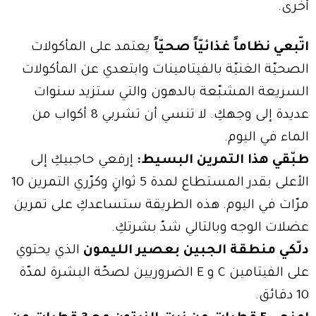
أخرى.
اتّبعي نظاماً غذائيّاً صحيّاً
يعتمد على المأكولات
الصحيّة الغنيّة بالفيتامينات وابتعدي عن المأكولات
السريعة المشبّعة بالدهون والتي ستزيد سنوات
عديدة إلى وجهكِ. لا تنسي أن تشربي 8 أكواب من
الماء في اليوم.
طبّقي هذا التمرين البسيط:
إرفعي حاجبيكِ إلى
الأعلى بقدر المستطاع لمدة 5 ثوانٍ وكرّري التمرين 10
مرّات في اليوم. هذه الطريقة ستساعدكِ على تمرين
عضلات الوجه وبالتالي شدّ بشرتكِ.
دلّكي منطقة الجبين بعصير الليمون
الذي يحتوي
على الفيتامين C و E الضروريين لصحّة البشرة لمدّة
10 دقائق.