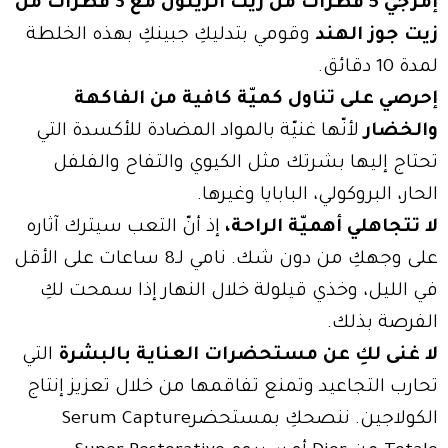
إمزجي 5 قطرات من زيت الزيتون مع 3 قطرات من
زيت جوز الهند
وقومي بتدليكِ جبينكِ بهذه الخلطة
لمدة 10 دقائق.
إحرصي على تناول كميّة كافية من الفاكهة
والخضار
لأنّها غنيّة بالمواد المضادة للأكسدة التي
تحتاج إليها بشرتك مثل الكيوي والتفاح والفلفل
الحار، البروكولي، البابايا وغيرها.
لا تتجاهلي أهميّة الراحة،
إذ أنّ التعب سيترك آثاره
على وجهكِ من دون شك. نامي لـ8 ساعات على الأقل
في الليل، وخذي قيلولة خلال النهار إذا سمحت لكِ
الفرصة بذلك.
لا غنى لكِ عن مستحضرات العناية بالبشرة
التي
تحارب التجاعيد وتمنع تفاقمها من خلال تعزيز إنتاج
الكولاجين. ننصحكِ بمستحضرSerum Capture