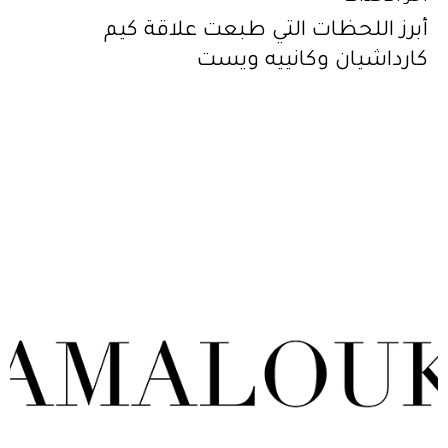
أبرز اللحظات التي طبعت علاقة كيم
كارداشيان وكانييه ويست