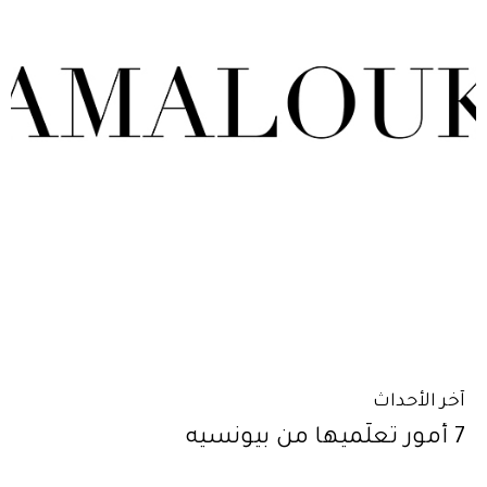
آخر الأحداث
7 أمور تعلّميها من بيونسيه