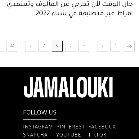
حان الوقت لأن تخرجي عن المألوف وتعتمدي
اقراط غير متطابقة في شتاء 2022
...
...
3
22
8
7
6
5
4
2
1
FOLLOW US
INSTAGRAM
PINTEREST
FACEBOOK
SNAPCHAT
YOUTUBE
TIKTOK