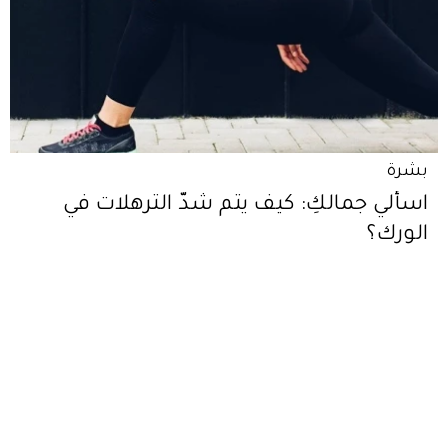
بشرة
اسألي جمالكِ: كيف يتم شدّ الترهلات في
الورك؟