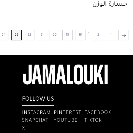
خسارة الوزن
...
24
23
22
21
20
19
18
2
1
FOLLOW US
INSTAGRAM
PINTEREST
FACEBOOK
SNAPCHAT
YOUTUBE
TIKTOK
X