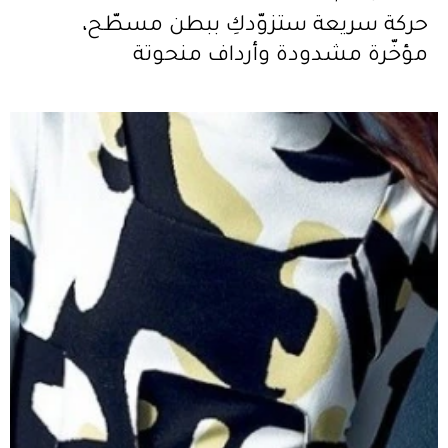
حركة سريعة ستزوّدكِ ببطن مسطّح،
مؤخّرة مشدودة وأرداف منحوتة