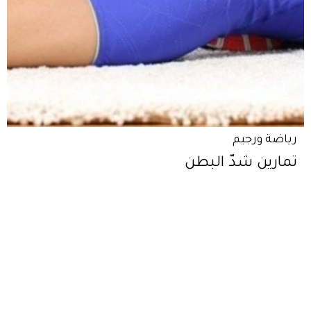
رياضة ورجيم
تمارين شدّ البطن