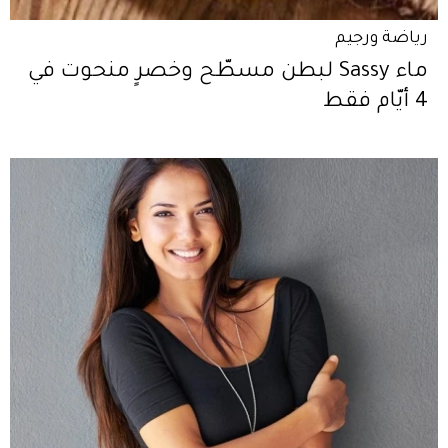
رياضة ورجيم
ماء Sassy لبطن مسطّح وخصرٍ منحوت في
4 أيّام فقط