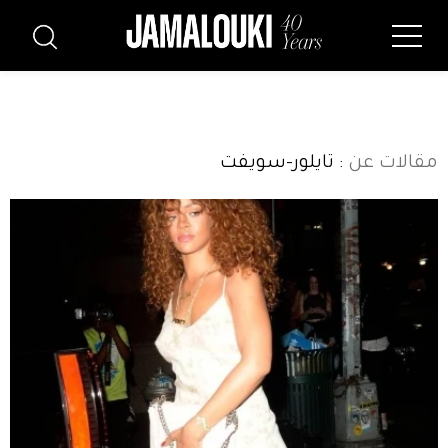
مقالات عن
: تايلور-سويفت