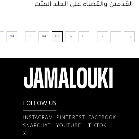
القدمين والقضاء على الجلد الميّت
...
...
5
94
85
84
83
82
81
2
1
FOLLOW US
INSTAGRAM
PINTEREST
FACEBOOK
SNAPCHAT
YOUTUBE
TIKTOK
X