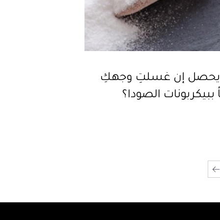
 يحصل إن غسلتِ وجهكِ
ً ببيكربونات الصودا؟