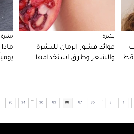
بشرة
بشرة
ب
فوائد قشور الرمان للبشرة
ماذا
اقط
والشعر وطرق استخدامها
يوميا
...
...
95
94
90
89
88
87
86
2
1