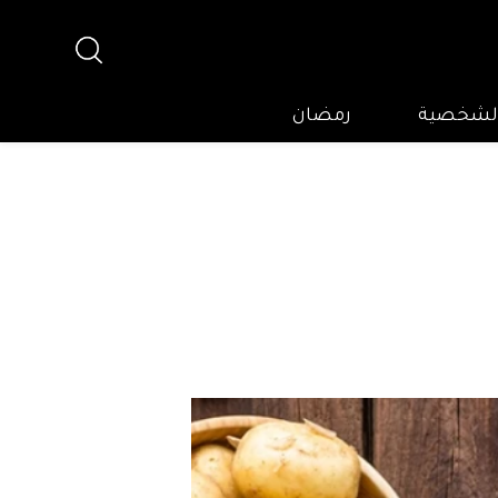
 الشخصية
رمضان