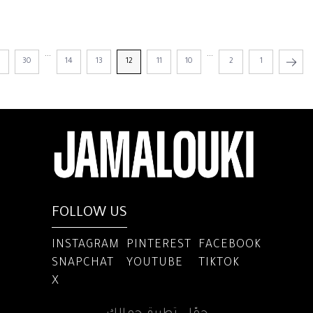
...
...
1
30
14
13
12
11
10
2
1
FOLLOW US
INSTAGRAM
PINTEREST
FACEBOOK
SNAPCHAT
YOUTUBE
TIKTOK
X