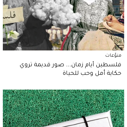
منوّعات
فلسطين أيام زمان... صور قديمة تروي
حكاية أمل وحب للحياة