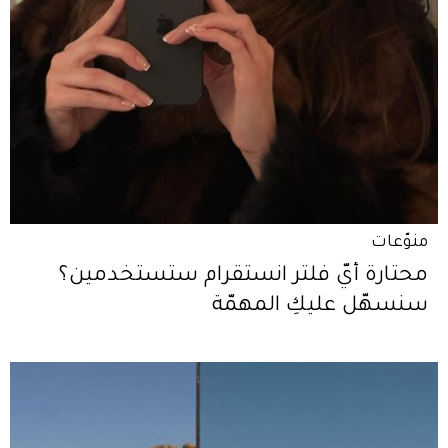
منوّعات
محتارة أيّ فلتر انستقرام ستستخدمين؟
سنسهّل عليكِ المهمّة