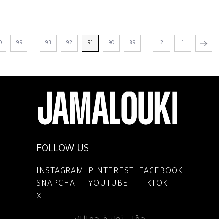
...
...
0
99
93
92
91
90
89
2
1
FOLLOW US
INSTAGRAM
PINTEREST
FACEBOOK
SNAPCHAT
YOUTUBE
TIKTOK
X