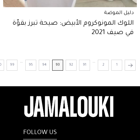
دليل الموضة
اللوك المونوكروم الأبيض: صيحة تبرز بقوّة
في صيف 2021
...
...
0
99
95
94
93
92
91
2
1
FOLLOW US