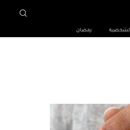
 الشخصية
رمضان