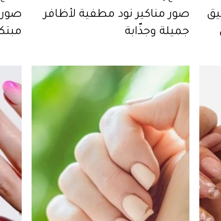
يق
صور مناكير نود مطفية لأظافر
صور 
جميلة وجذّابة
مبتكر