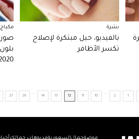
بشرة
مكياج 
ة
بالفيديو، حيل مبتكرة لإصلاح
صور 
تكسر الأظافر
بلون
2020
...
...
27
26
14
13
12
11
10
2
1
موضة
جمال
السعودية
فديوهات جمالك
أخبار