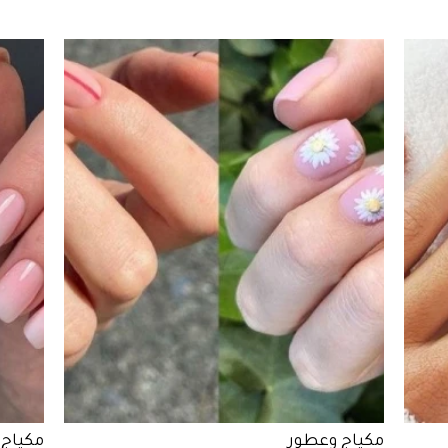
مكياج وعطور
مكياج 