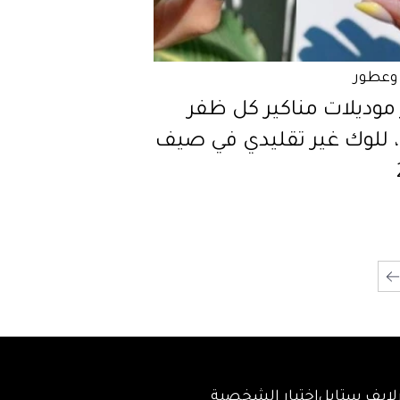
وعطور
موديلات مناكير كل ظفر
، للوك غير تقليدي في صيف
لايف ستايل
اختبار الشخصية