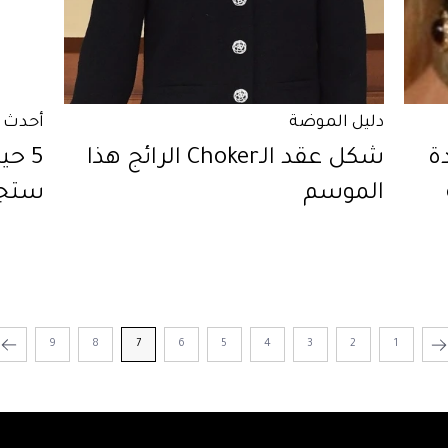
دليل الموضة
أحدث 
ة
شكل عقد الـChoker الرائج هذا
5 ح
الموسم
ستجع
9
8
7
6
5
4
3
2
1