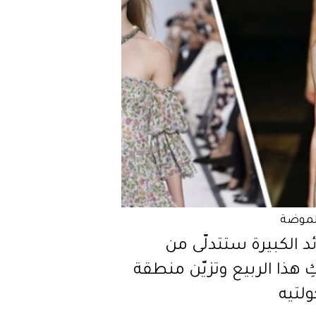
لموضة
ئد الكبيرة ستتدلّى من
 هذا الربيع وتزيّن منطقة
ولتيه