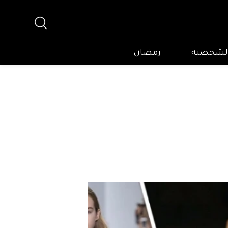
 الشخصية
رمضان