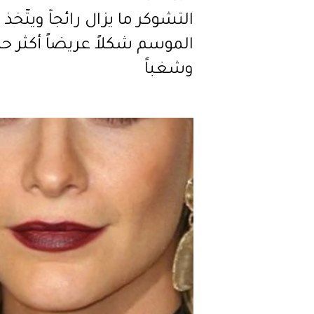
التشوكر ما يزال رائجاً ويتّخذ 
الموسم شكلاً عريضاً أكثر حدي
وشغباً