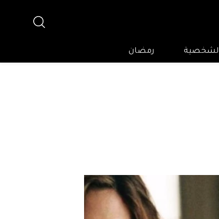
 الشخصية
رمضان