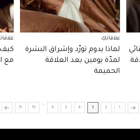
علاقاتكِ
علاقات
ائي
لماذا يدوم تورّد وإشراق البشرة
كيف 
قة
لمدّة يومين بعد العلاقة
مع ال
الحميمة
...
11
10
6
5
4
3
2
1