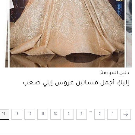
دليل الموضة
إليكِ أجمل فساتين عروس إيلي صعب
...
14
13
12
11
10
9
8
2
1