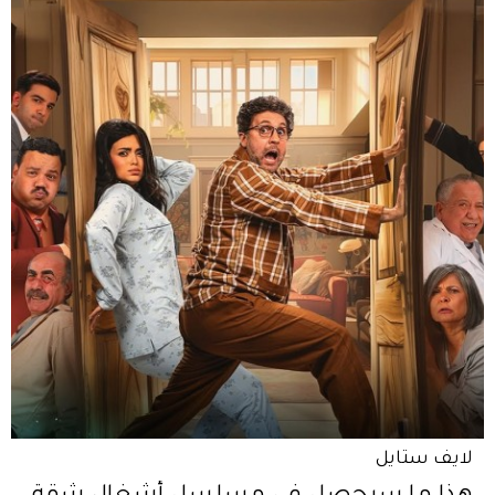
لايف ستايل