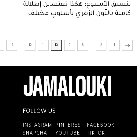
تنسيق الأسبوع: هكذا تعتمدين إطلالة
كاملة باللّون الزهري بأسلوبٍ مختلف
...
...
8
17
12
11
10
9
8
2
1
FOLLOW US
INSTAGRAM
PINTEREST
FACEBOOK
SNAPCHAT
YOUTUBE
TIKTOK