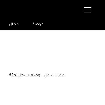
موضة
جمال
مقالات عن
: وصفات-طبيعيّة