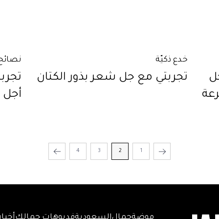
خدع ذكيّة
نصائح 
جل
تجربتي مع جل شعر بذور الكتان
تجرب
رعة
أجل 
4
3
2
1
موضة
جمال
السعودية
فديوهات جمالك
أخبار