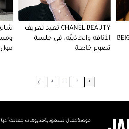
CHANEL BEAUTY تُعيد تعريف
شاني
BEI
الأناقة والجاذبيّة، في جلسة
ومست
تصوير خاصة
مول 
4
3
2
1
موضة
جمال
السعودية
فديوهات جمالك
أخبار