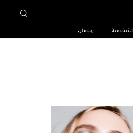
 الشخصية
رمضان