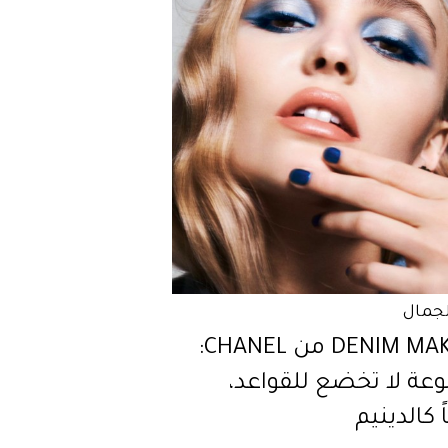
لجمال
DENIM MAKEUP من CHANEL:
عة لا تخضع للقواعد،
ً كالدينيم