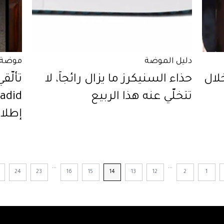
دليل الموضة
موضة 
لات Amal Clooney خلال
حذاء السنيكرز ما يزال رائجاً، لا
تتخلّي عنه هذا الربيع
إطلال
...
...
24
23
16
15
14
13
12
2
1