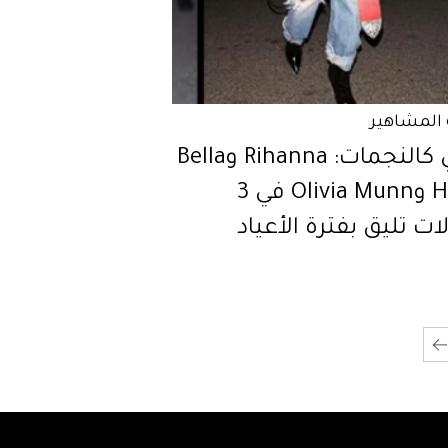
المشاهير
تألّقي كالنجمات: Rihanna وBella
Hadid وOlivia Munn في 3
ات تليق بفترة الأعياد