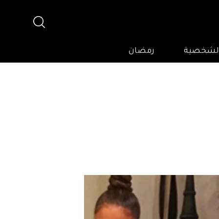
 الشخصية
رمضان