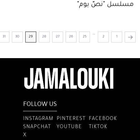
مسلسل "نصّ يوم"
...
31
30
29
28
27
26
25
2
1
FOLLOW US
INSTAGRAM
PINTEREST
FACEBOOK
SNAPCHAT
YOUTUBE
TIKTOK
X