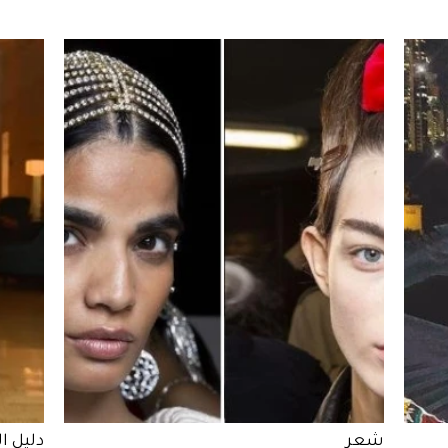
شعر
دليل ا