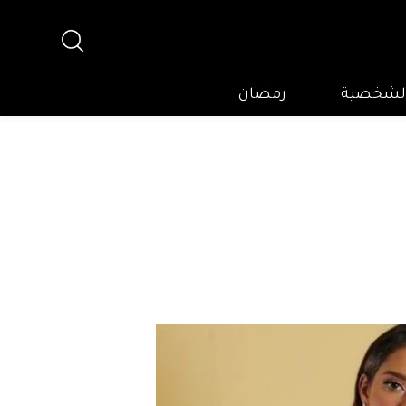
 الشخصية
رمضان