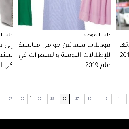
دليل الموضة
دليل ا
ها
موديلات فساتين حوامل مناسبة
النجمات في شهر سبتمبر 2019،
للإطلالات اليومية والسهرات في
شنط 
عام 2019
كل ا
2019
...
...
37
36
30
29
28
27
26
2
1