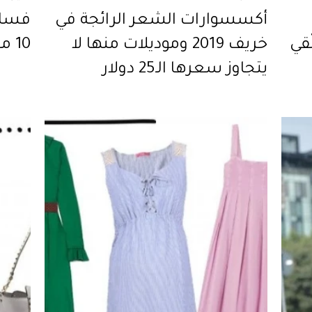
أكسسوارات الشعر الرائجة في
فسات
تتألّقي
خريف 2019 وموديلات منها لا
10 موديلات تزيدكِ أنوثة وجاذبية
يتجاوز سعرها الـ25 دولار