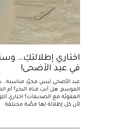
اختاري إطلالتكِ… وسنك
في عيد الأضحى!
عيد الأضحى ليس مجرّد مناسبة… ب
الموسم. هل أنتِ فتاة البحر؟ أم ا
العفويّة مع الصديقات؟ اختاري الل
لأن كل إطلالة لها قصّة مختلفة.