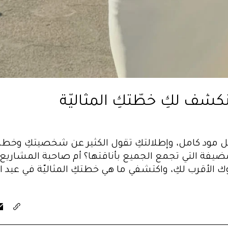
شف لكِ خطّتكِ المثاليّة
ل مود كامل، وإطلالتكِ تقول الكثير عن شخصيتكِ وخط
لمضيفة التي تجمع الجميع بأناقتها؟ أم صاحبة المشاريع
وك الأقرب لكِ، واكتشفي ما هي خطتكِ المثاليّة في عيد 