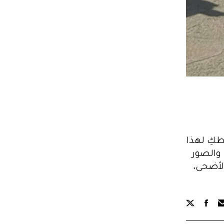
طكِ لهذا
 والصور
الأضحى،