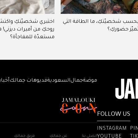
حسب شخصيّتكِ، ما الطاقة التي
اختبري شخصيّتكِ واكتش
ميّز حضوركِ؟
روحكِ من أميرات ديزني! ه
مستعدّة للمفاجأة؟
موضة
جمال
السعودية
فديوهات جمالك
أخبار
FOLLOW US
INSTAGRAM
PI
YOUTUBE
TI
اتصلي بنا
عن جمالكِ
فريق جمالكِ