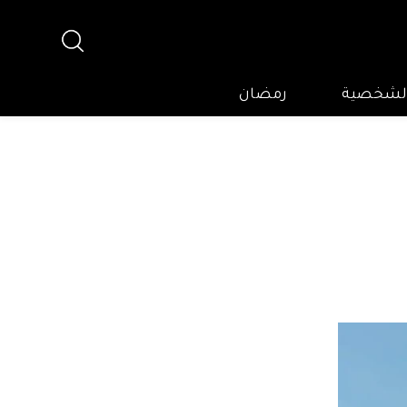
 الشخصية
رمضان