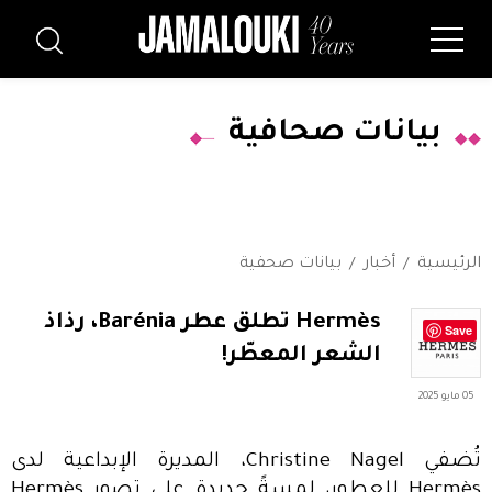
بيانات صحافية
الرئيسية
أخبار
بيانات صحفية
Hermès تطلق عطر Barénia، رذاذ
Save
الشعر المعطّر!
05 مايو 2025
تُضفي Christine Nagel، المديرة الإبداعية لدى
Hermès للعطور، لمسةً جديدة على تصور Hermès