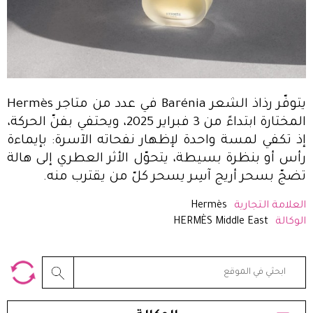
يتوفّر رذاذ الشعر Barénia في عدد من متاجر Hermès
المختارة ابتداءً من 3 فبراير 2025، ويحتفي بفنّ الحركة،
إذ تكفي لمسة واحدة لإظهار نفحاته الآسرة: بإيماءة
رأس أو بنظرة بسيطة، يتحوّل الأثر العطري إلى هالة
تضجّ بسحر أريج آسِر يسحر كلّ من يقترب منه.
العلامة التجارية
Hermès
الوكالة
HERMÈS Middle East