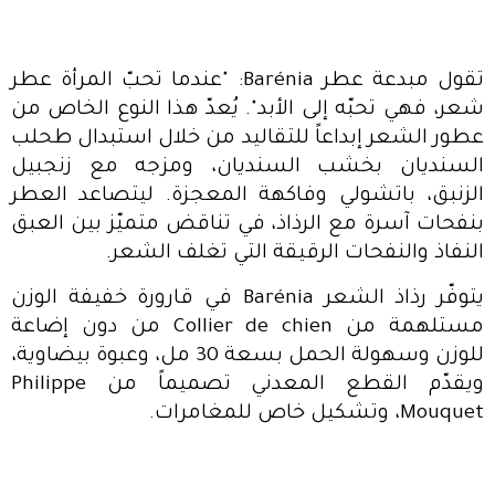
تقول مبدعة عطر Barénia: "عندما تحبّ المرأة عطر
شعر، فهي تحبّه إلى الأبد". يُعدّ هذا النوع الخاص من
عطور الشعر إبداعاً للتقاليد من خلال استبدال طحلب
السنديان بخشب السنديان، ومزجه مع زنجبيل
الزنبق، باتشولي وفاكهة المعجزة. ليتصاعد العطر
بنفحات آسرة مع الرذاذ، في تناقض متميّز بين العبق
النفاذ والنفحات الرقيقة التي تغلف الشعر.
يتوفّر رذاذ الشعر Barénia في قارورة خفيفة الوزن
مستلهمة من Collier de chien من دون إضاعة
للوزن وسهولة الحمل بسعة 30 مل، وعبوة بيضاوية،
ويقدّم القطع المعدني تصميماً من Philippe
Mouquet، وتشكيل خاص للمغامرات.