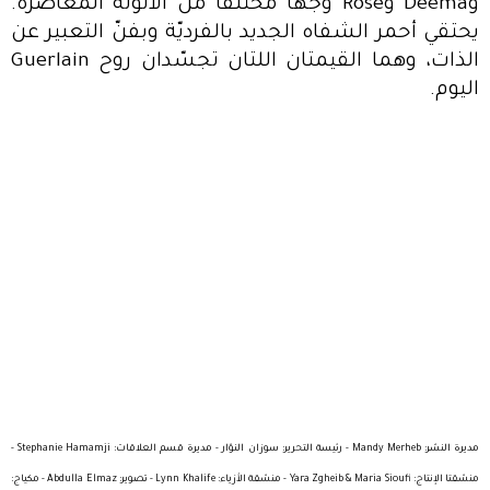
وDeema وRose وجهاً مختلفاً من الأنوثة المعاصرة.
يحتقي أحمر الشفاه الجديد بالفرديّة وبفنّ التعبير عن
الذات، وهما القيمتان اللتان تجسّدان روح Guerlain
اليوم.
مديرة النشر: Mandy Merheb - رئيسة التحرير: سوزان النوّار - مديرة قسم العلاقات: Stephanie Hamamji -
منسّقتا الإنتاج: Yara Zgheib & Maria Sioufi - منسّقة الأزياء: Lynn Khalife - تصوير: Abdulla Elmaz - مكياج: