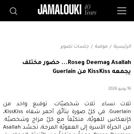
الرئيسية
موضة
جلسات تصوير
Asallah وDeema وRose... حضور مختلف
يجمعه KissKiss من Guerlain
16 يونيو 2026
ثلاث نساء. ثلاث شخصيّات. توقيع واحد من
Guerlain. في كلّ صورة يتألّق أحمر شفاه KissKiss،
كإنعكاس للهويّة، متكيّفاً مع كلّ مزاج وشخصيّة.
من الجرأة الآسرة إلى العفويّة المرحة، تجسّد Asallah