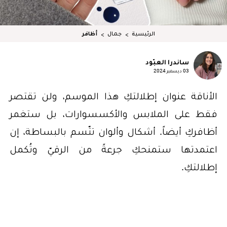
الرئيسية
جمال
أظافر
ساندرا العبّود
03 ديسمبر 2024
الأناقة عنوان إطلالتكِ هذا الموسم، ولن تقتصر
فقط على الملابس والأكسسوارات، بل ستغمر
أظافركِ أيضاً. أشكال وألوان تتّسم بالبساطة، إن
اعتمدتها ستمنحكِ جرعةً من الرقيّ وتُكمل
إطلالتكِ.