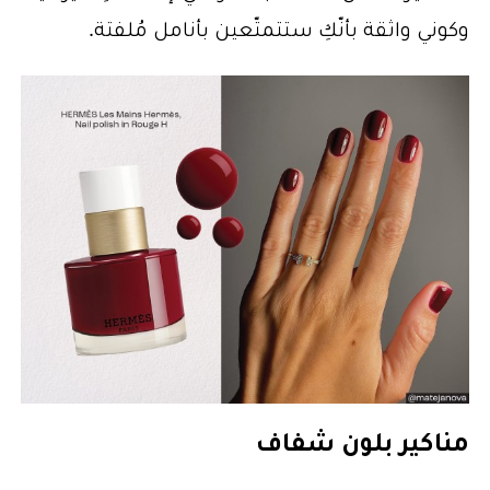
وكوني واثقة بأنّكِ ستتمتّعين بأنامل مُلفتة.
مناكير بلون شفاف