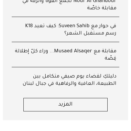
Nour Al Ghandour تجمع القوّة والرقّة في
مقابلة خاصّة
في حوار مع Suveen Sahib: كيف تعيد K18
رسم مستقبل الشعر؟
مقابلة مع Musaed Alsaqer... وراء كلّ إطلالة
قِصّة
دليلكِ لقضاء يوم صيفي متكامل بين
الطبيعة، العافية والرفاهية في جبال لبنان
المزيد