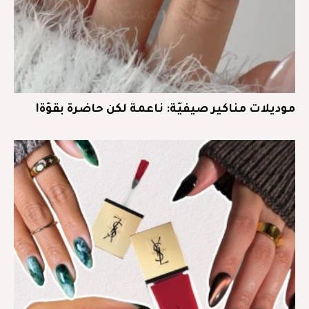
موديلات مناكير صيفيّة: ناعمة لكن حاضرة بقوّة!