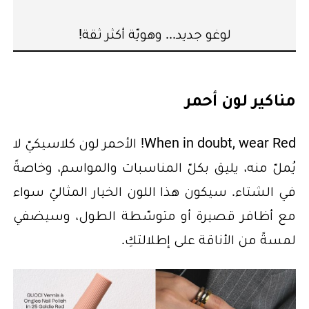
لوغو جديد... وهويّة أكثر ثقة!
مناكير لون أحمر
When in doubt, wear Red! الأحمر لون كلاسيكيّ لا
يُملّ منه، يليق بكلّ المناسبات والمواسم، وخاصةً
في الشتاء. سيكون هذا اللون الخيار المثاليّ سواء
مع أظافر قصيرة أو متوسّطة الطول، وسيضفي
لمسةً من الأناقة على إطلالتكِ.