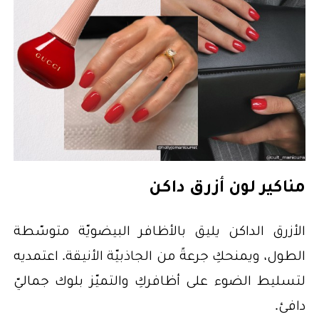
مناكير لون أزرق داكن
الأزرق الداكن يليق بالأظافر البيضويّة متوسّطة
الطول، ويمنحكِ جرعةً من الجاذبيّة الأنيقة. اعتمديه
لتسليط الضوء على أظافركِ والتميّز بلوك جماليّ
دافئ.