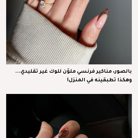
بالصور، مناكير فرنسي ملوّن للوك غير تقليدي...
وهكذا تطبقينه في المنزل!