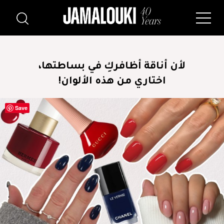
لأن أناقة أظافركِ في بساطتها،
اختاري من هذه الألوان!
Save