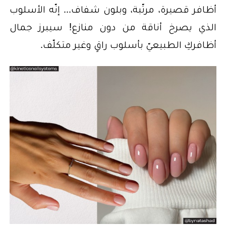
أظافر قصيرة، مرتّبة، وبلون شفاف... إنّه الأسلوب
الذي يصرخ أناقة من دون منازع! سيبرز جمال
أظافركِ الطبيعيّ بأسلوب راقٍ وغير متكلّف.