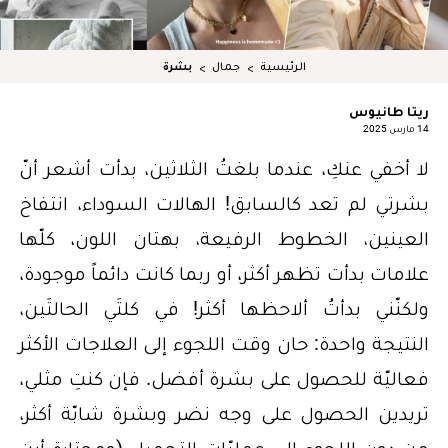
الرئيسية
جمال
بشرة
ريتا طانيوس
14 مارس 2025
لا أخفي عنكِ، عندما بلغتُ الثلاثين، بدأت أشعر أنّ
بشرتي لم تعد كالسابق! الهالات السوداء، انتفاخ
العينين، الخطوط الرفيعة، بهتان اللون، كلّها
علامات بدأت تظهر أكثر، أو ربما كانت دائماً موجودة،
ولكنّني بدأتُ ألاحظها أكثر! في كلتَي الحالتَين،
النتيجة واحدة: حان وقت اللجوء إلى العلاجات الأكثر
فعاليّة للحصول على بشرة أفضل. فإن كنتِ مثلي،
تريدين الحصول على وجه نضر وبشرة شابّة أكثر،