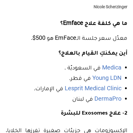
Nicole Scherzinger
ما هي كلفة علاج Emface؟
معدّل سعر جلسة الـEmFace هو 500$.
أين يمكنكِ القيام بالعلاج؟
Medica
في السعوديّة .
Young LDN
في قطر.
Lesprit Medical Clinic
في الإمارات.
DermaPro
في لبنان
2- علاج Exosomes للبشرة
الإكسوزومات هي جزيئات صغيرة تفرزها الخلايا،