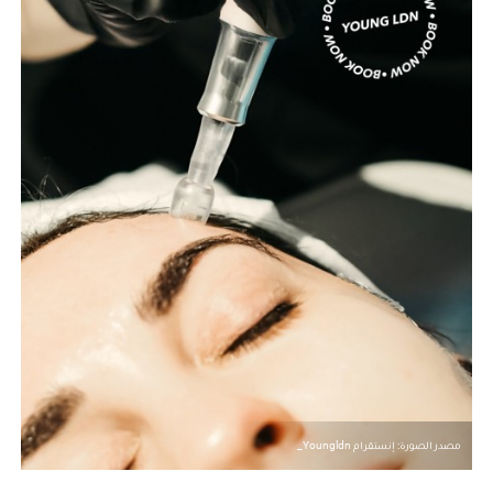
مصدر الصورة: إنستقرام Youngldn_