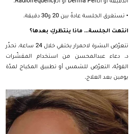
الدقيقة أو الـDerma Pen أو الـRadiofrequency.
• تستغرق الجلسة عادةً بين 20 و30 دقيقة.
انتهت الجلسة... ماذا ينتظركِ بعدها؟
تتعرّض البشرة لاحمرار يختفي خلال 24 ساعة. تحذّر
د. دعاء عبدالمحسن من استخدام المقشّرات
القويّة، التعرّض للشمس أو تطبيق المكياج لمدّة
يومين بعد العلاج.