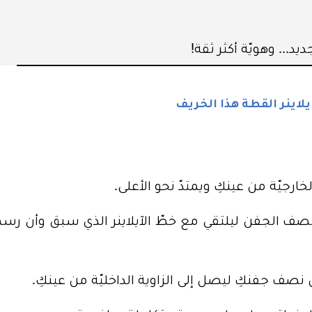
يد... وهويّة أكثر ثقة!
يلاينر القطة هذا الخريف
خارجيّة من عينكِ ويمتدّ نحو الأعلى.
 نصف الجفن ليلتقي مع خطّ الآيلاينر الذي سبق وأن رس
 نصف جفنكِ ليصل إلى الزاوية الداخليّة من عينكِ.