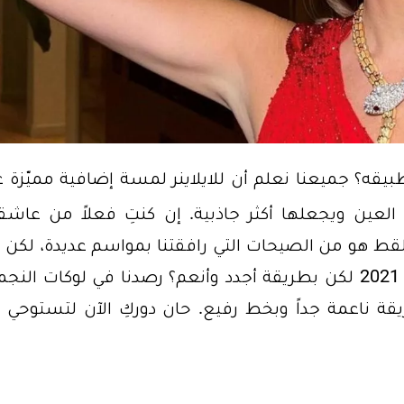
طبيقه؟ جميعنا نعلم أن للايلاينر لمسة إضافية مميّزة 
ح العين ويجعلها أكثر جاذبية. إن كنتِ فعلاً من عاشق
عين القط هو من الصيحات التي رافقتنا بمواسم عديدة، لكن
تعلمين أن هذا الموديل رائج جداً في خريف 2021 لكن بطريقة أجدد وأنعم؟ رصدنا في لوكات ال
ريقة ناعمة جداً وبخط رفيع. حان دوركِ الآن لتستوحي 