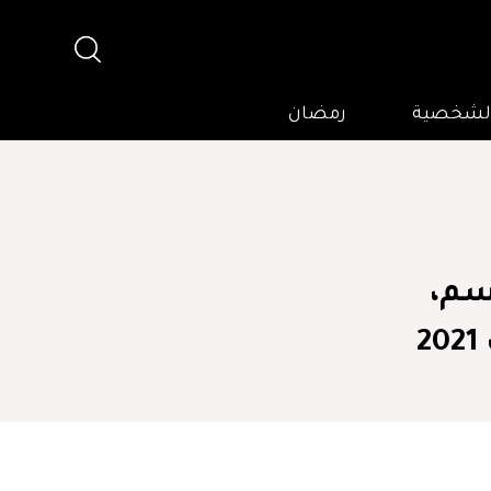
 الشخصية
رمضان
سم،
2