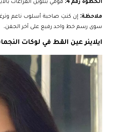
الخطوة رقم 4:
قومي بتلوين الفراغات بالآ
ملاحظة:
إن كنتِ صاحبة أسلوب ناعم وترغبي
سوى رسم خط واحد رفيع على آخر الجفن.
ايلاينر عين القط في لوكات النجم