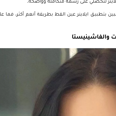
يلاينر لتحصلي على رسمة متكاملة وواضحة.
ن بتطبيق ايلاينر عين القط بطريقة أنعم أكثر، فما عل
ات والفاشينيستا