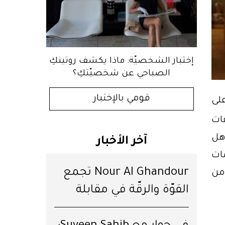
إختبار الشخصيّة: ماذا يكشف روتينكِ
الصباحي عن شخصيّتكِ؟
على
قومي بالإختبار
ات
 هل
آخر الأخبار
نجمات
من
Nour Al Ghandour تجمع
القوّة والرقّة في مقابلة
خاصّة