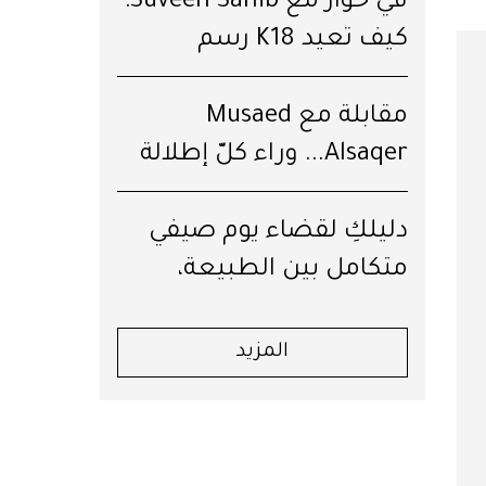
في حوار مع Suveen Sahib:
كيف تعيد K18 رسم
مستقبل الشعر؟
مقابلة مع Musaed
Alsaqer... وراء كلّ إطلالة
قِصّة
دليلكِ لقضاء يوم صيفي
متكامل بين الطبيعة،
العافية والرفاهية في جبال
لبنان
المزيد