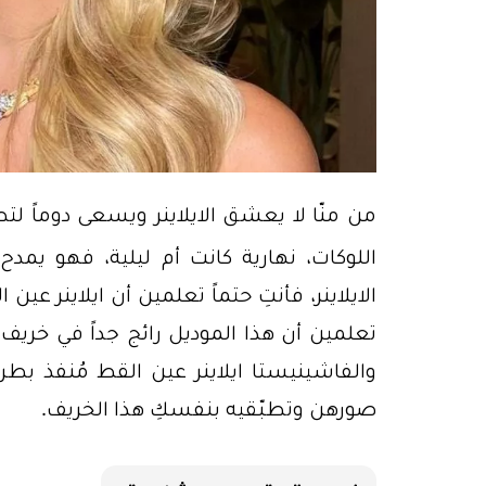
من منّا لا يعشق الايلاينر ويسعى دوماً لت
اللوكات، نهارية كانت أم ليلية، فهو يمد
الايلاينر، فأنتِ حتماً تعلمين أن ايلاينر 
والفاشينيستا ايلاينر عين القط مُنفذ بط
صورهن وتطبّقيه بنفسكِ هذا الخريف.