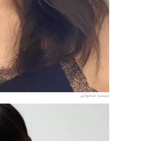
سينتيا صاموئيل