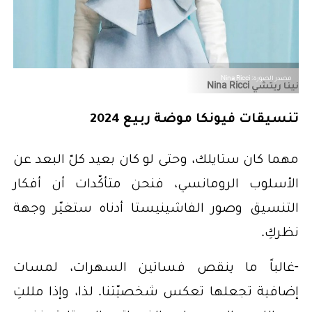
مصدر الصورة: Nina Ricci
نينا ريتشي Nina Ricci
تنسيقات فيونكا موضة ربيع 2024
مهما كان ستايلك، وحتى لو كان بعيد كلّ البعد عن
الأسلوب الرومانسي، فنحن متأكّدات أن أفكار
التنسيق وصور الفاشينيستا أدناه ستغيّر وجهة
نظركِ.
-غالباً ما ينقص فساتين السهرات، لمسات
إضافية تجعلها تعكس شخصيّتنا. لذا، وإذا مللتِ