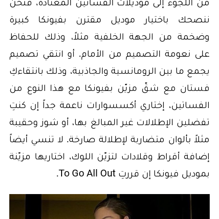
من اللجوء إلى موديلات الفساتين المعتادة، فنحن
ننصحك باختيار موديل مقترن بفيونكا كبيرة
وضخمة من الجهة الخلفية مثلاً، وذلك للحفاظ
على نعومة التصميم من الأمام. أو انتقي تصميم
يجمع ما بين الرومانسية والجاذبية، وذلك بانتقاءكِ
فستان مع شقّ مزيّن بفيونكا مع هذا النوع من
الفساتين، إختاري أكسسوارات ناعمة جداً إن كنتِ
تفضلين الإطلالات غير المبالغ بها، أو شوز وحقيبة
مثلاً بألوان متضاربة لإطلالة صارخة. لا تنسي أيضاً
إضافة أقراط وقلادات لتزيّن اللوك، اختاريها مزيّنة
بموديل فيونكا إن قررتِ To Go All Out.