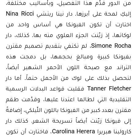
من الدور قدّم هذا التفصيل، وبأساليب مختلفة،
إليكِ لمحة على أبرزها. دار نينا ريتشي Nina Ricci
اختارت أن تكون الفيونكا هي أساس واحد من
لوكاتها، إذ زيّنت الجزء العلوي منه بها. كذلك، دار
Simone Rocha، لم تكتفي بتقديم تصميم مقترن
بفيونكا كبيرة ومبالغ بحجمها، بل دمجت هذه
التراند مع صيحة اللون الأحمر الشهير أيضاً،
لتحصل بذلك على لوك من الأجمل حتماً. أما دار
Tanner Fletcher فقلبت قواعد البدلات الرسمية
التقليدية التي لطالما اعتدنا عليها، وقدّمت طقم
مقترن بعدد كبير من الفيونكا باللون اللّيلكي، إضافةً
إلى فيونكا زيّنت أيضاً تسريحة الشعر. كذلك دار
كارولينا هيريرا Carolina Herera، فاختارت أن تكون