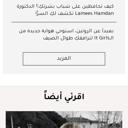
كيف تحافظين على شباب بشرتكِ؟ الدكتورة
Lamees Hamdan تكشف لكِ السرّ!
بعيداً عن الروتين، استوحي هواية جديدة من
الـIt Girls لترافقكِ طوال الصيف
المزيد
اقرئي أيضاً