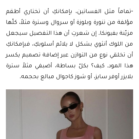
-تماماً مثل الفساتين، بإمكانكِ أن تختاري أطقم
مؤلفة من تنورة وبلوزة أو سروال وسترة مثلاً، كلّها
مزيّنة بفيونكا. إن شعرتِ أن هذا التفصيل سيجعل
من اللوك أنثوي بشكل لا يلائم أسلوبكِ، فبإمكانكِ
أن تخلقي نوع من التوازن عبر إضافة تصميم يكسر
هذا المود. كيف؟ بكلّ بساطة، أضيفي مثلاً سترة
بلايزر أوفر سايز، أو شوز كاجوال مبالع بحجمه.