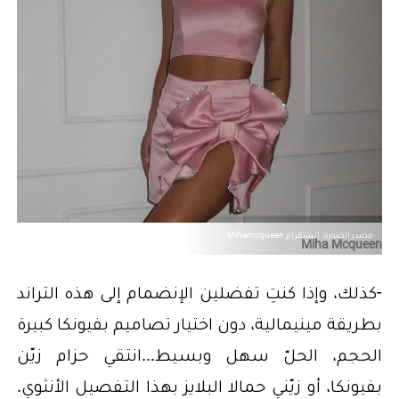
مصدر الصورة: إنستقرام Mihamcqueen
Miha Mcqueen
-كذلك، وإذا كنتِ تفضلين الإنضمام إلى هذه التراند
بطريقة مينيمالية، دون اختيار تصاميم بفيونكا كبيرة
الحجم، الحلّ سهل وبسيط...انتقي حزام زيّن
بفيونكا، أو زيّني حمالا البلايز بهذا التفصيل الأنثوي.