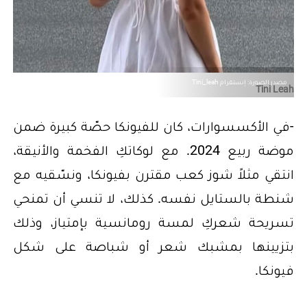
مصدر الصورة: إنستقرام Tini_leah
Tini Leah
-في الأكسسوارات، كان للفيونكا حصّة كبيرة ضمن
موضة ربيع 2024. مع لوكاتكِ الفخمة والأنيقة،
انتقي مثلاً شوز كعب مقترن بفيونكا، ونسّقيه مع
شنطة بالستايل نفسه. كذلك، لا تنسي أن تمنحي
تسريحة شعركِ لمسة رومانسية بإمتياز، وذلك
بتزيينها بمشبك شعر أو شباصة على شكل
فيونكا.