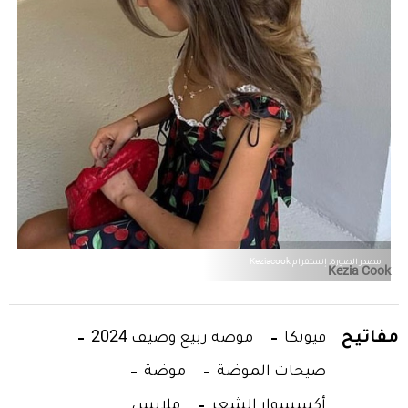
مصدر الصورة: إنستقرام Keziacook
Kezia Cook
مفاتيح
فيونكا
موضة ربيع وصيف 2024
صيحات الموضة
موضة
أكسسوار الشعر
ملابس