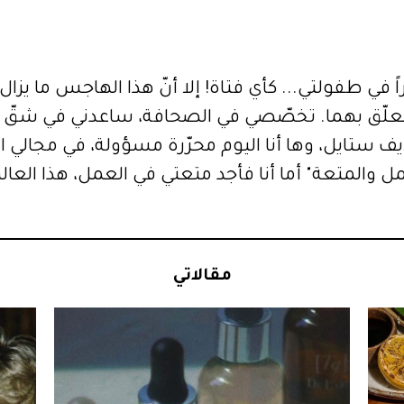
يراً في طفولتي... كأي فتاة! إلا أنّ هذا الهاجس ما يز
تعلّق بهما. تخصّصي في الصحافة، ساعدني في شقّ ط
لعام 2017 كمحررة لايف ستايل، وها أنا اليوم محرّرة مسؤولة، ف
ل والمتعة" أما أنا فأجد متعتي في العمل، هذا الع
مقالاتي