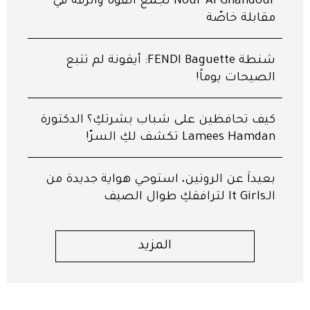
Nour Al Ghandour تجمع القوّة والرقّة في
مقابلة خاصّة
شنطة FENDI Baguette: أيقونة لم تتّبع
الصيحات يوماً!
كيف تحافظين على شباب بشرتكِ؟ الدكتورة
Lamees Hamdan تكشف لكِ السرّ!
بعيداً عن الروتين، استوحي هواية جديدة من
الـIt Girls لترافقكِ طوال الصيف
المزيد