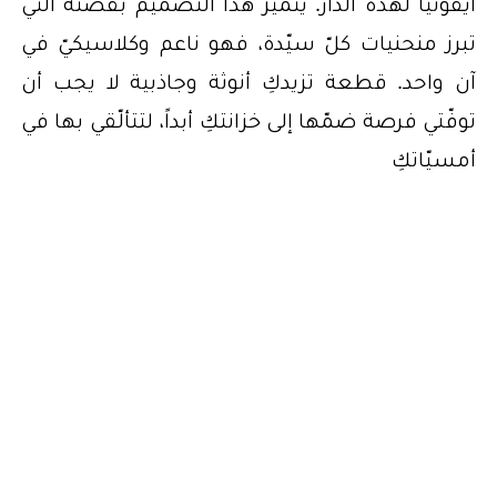
أيقونياً لهذه الدار. يتميّز هذا التصميم بقصّته التي
تبرز منحنيات كلّ سيّدة، فهو ناعم وكلاسيكيّ في
آن واحد. قطعة تزيدكِ أنوثة وجاذبية لا يجب أن
توفّتي فرصة ضمّها إلى خزانتكِ أبداً، لتتألّقي بها في
أمسيّاتكِ