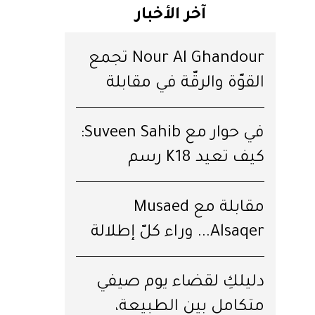
آخر الأخبار
Nour Al Ghandour تجمع
القوّة والرقّة في مقابلة
خاصّة
في حوار مع Suveen Sahib:
كيف تعيد K18 رسم
مستقبل الشعر؟
مقابلة مع Musaed
Alsaqer... وراء كلّ إطلالة
قِصّة
دليلكِ لقضاء يوم صيفي
متكامل بين الطبيعة،