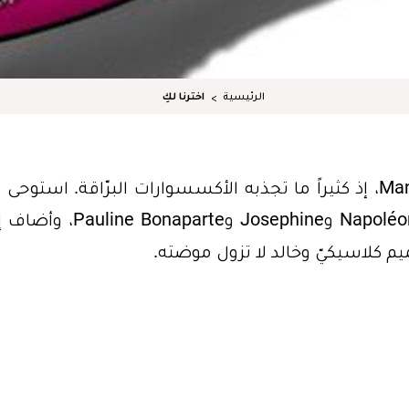
الرئيسية
اخترنا لكِ
هو التصميم الأحبّ على قلب Manolo Blahnik، إذ كثيراً ما تجذبه الأكسسوارات البرّاقة. استوح
الحذاء المصنوع من الساتان الملوّن من Napoléon وJosephine وonaparte
يم كلاسيكيّ وخالد لا تزول موضته.