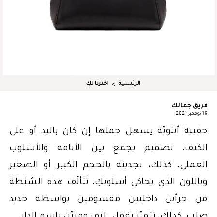
الرئيسية
اخترنا لكِ
فريق جمالك
19 نوفمبر 2021
حقيبة أنثويّة يسهل حملها إن كان باليد أو على
الكتف. تصميم يجمع بين الأناقة والأسلوب
العملي. كذلك، تجدينه بالحجم الكبير أو الصغير
وباللون الذي يحاكي أسلوبكِ. تتألّف هذه الشنطة
من جزأين داخليين مقسومين بواسطة حديد
صلب. كذلك، تتميّز بقفل يلتف ومزيّن بإسم الدار.