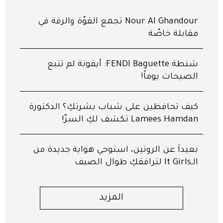
Nour Al Ghandour تجمع القوّة والرقّة في
مقابلة خاصّة
شنطة FENDI Baguette: أيقونة لم تتّبع
الصيحات يوماً!
كيف تحافظين على شباب بشرتكِ؟ الدكتورة
Lamees Hamdan تكشف لكِ السرّ!
بعيداً عن الروتين، استوحي هواية جديدة من
الـIt Girls لترافقكِ طوال الصيف
المزيد