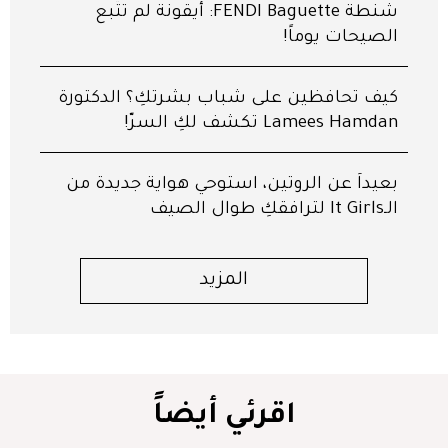
شنطة FENDI Baguette: أيقونة لم تتّبع
الصيحات يوماً!
كيف تحافظين على شباب بشرتكِ؟ الدكتورة
Lamees Hamdan تكشف لكِ السرّ!
بعيداً عن الروتين، استوحي هواية جديدة من
الـIt Girls لترافقكِ طوال الصيف
المزيد
اقرئي أيضاً