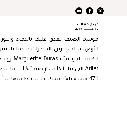
فريق جمالك
08 أغسطس 2018
موسم الصيف يغدق عليكِ بالدفء والنور، و
الأرض، فيلمع بريق القطرات عندما تلام
Adler التي تتلألأ كأمطارٍ صيفيّة! أبرز
471 ماسة تلفّ عنقكِ وتتساقط منها شلّالاتٌ تصبّ في 6 ماسات أشبه بالدموع.