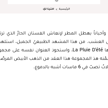
الرئيسية
اخترنا لكِ
أحياناً يهطل المطر لإنعاش الفستان الحارّ الذي ترتد
س العشب. من هذا المشهد الطبيعيّ الجميل، استله
الكاتبة الفرنسيّة Marguerite Duras روايتها La Pluie D’été، واستحوذ العنوان نفسه على
 ما تتضمّنه هذ المجموعة هذا العقد من الذهب الأبيض المرصّع