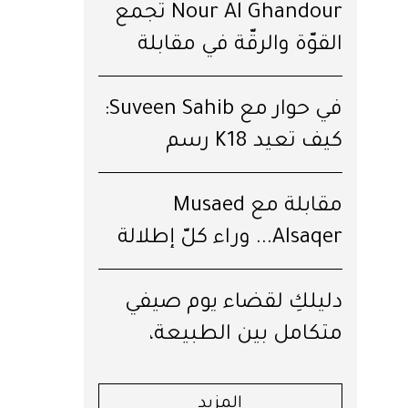
Nour Al Ghandour تجمع
القوّة والرقّة في مقابلة
خاصّة
في حوار مع Suveen Sahib:
كيف تعيد K18 رسم
مستقبل الشعر؟
مقابلة مع Musaed
Alsaqer... وراء كلّ إطلالة
قِصّة
دليلكِ لقضاء يوم صيفي
متكامل بين الطبيعة،
العافية والرفاهية في جبال
لبنان
المزيد