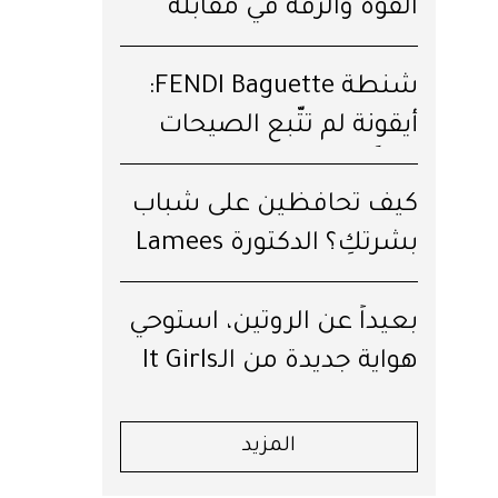
القوّة والرقّة في مقابلة
خاصّة
شنطة FENDI Baguette:
أيقونة لم تتّبع الصيحات
يوماً!
كيف تحافظين على شباب
بشرتكِ؟ الدكتورة Lamees
Hamdan تكشف لكِ السرّ!
بعيداً عن الروتين، استوحي
هواية جديدة من الـIt Girls
لترافقكِ طوال الصيف
المزيد