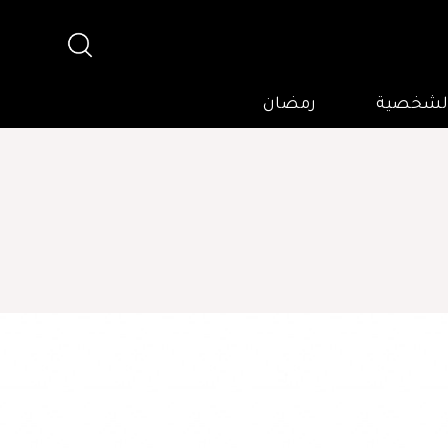
 الشخصية
رمضان