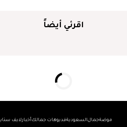
اقرئي أيضاً
موضة
جمال
السعودية
فديوهات جمالك
أخبار
لايف ستاي