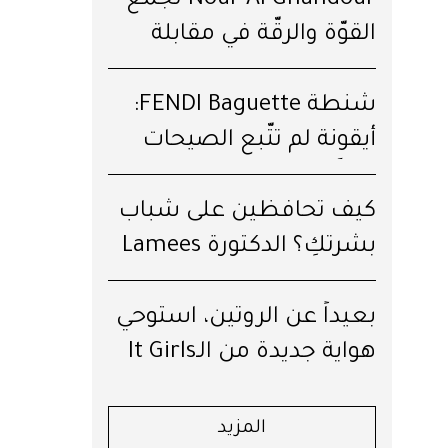
Nour Al Ghandour تجمع
القوّة والرقّة في مقابلة
خاصّة
شنطة FENDI Baguette:
أيقونة لم تتّبع الصيحات
يوماً!
كيف تحافظين على شباب
بشرتكِ؟ الدكتورة Lamees
Hamdan تكشف لكِ السرّ!
بعيداً عن الروتين، استوحي
هواية جديدة من الـIt Girls
لترافقكِ طوال الصيف
المزيد