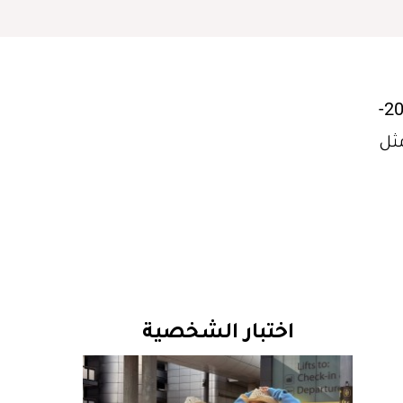
اختاري فستان Pinafore المخمليّ المميّز بقَصّته المفرّغة والمبتكرة من مجموعة خريف وشتاء 2017-
مثل
اختبار الشخصية