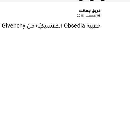
فريق جمالك
08 أغسطس 2018
حقيبة Obsedia الكلاسيكيّة من Givenchy هي على قائمة مشترياتنا. تجدينها لدى Mytheresa.com