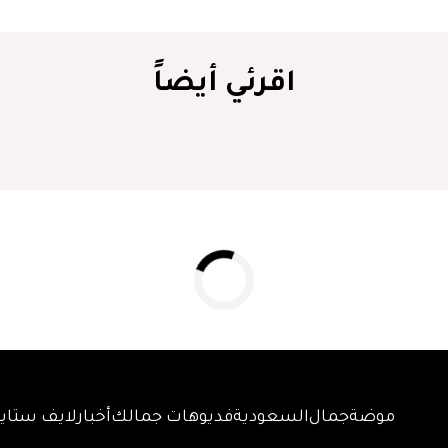
اقرئي أيضاً
موضة
جمال
السعودية
فديوهات جمالك
أخبار
لايف ستاي