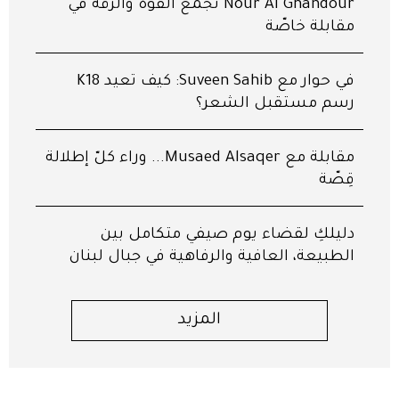
Nour Al Ghandour تجمع القوّة والرقّة في
مقابلة خاصّة
في حوار مع Suveen Sahib: كيف تعيد K18
رسم مستقبل الشعر؟
مقابلة مع Musaed Alsaqer... وراء كلّ إطلالة
قِصّة
دليلكِ لقضاء يوم صيفي متكامل بين
الطبيعة، العافية والرفاهية في جبال لبنان
المزيد