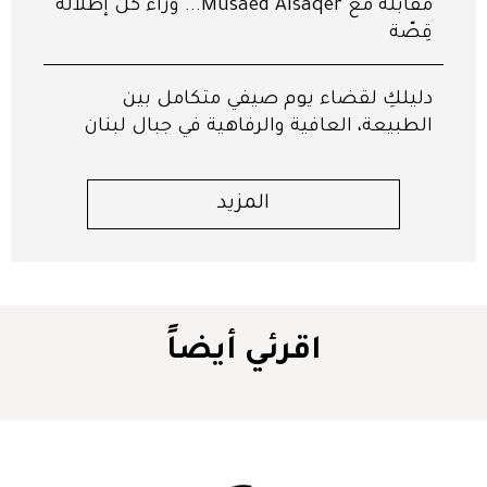
مقابلة مع Musaed Alsaqer... وراء كلّ إطلالة
قِصّة
دليلكِ لقضاء يوم صيفي متكامل بين
الطبيعة، العافية والرفاهية في جبال لبنان
المزيد
اقرئي أيضاً