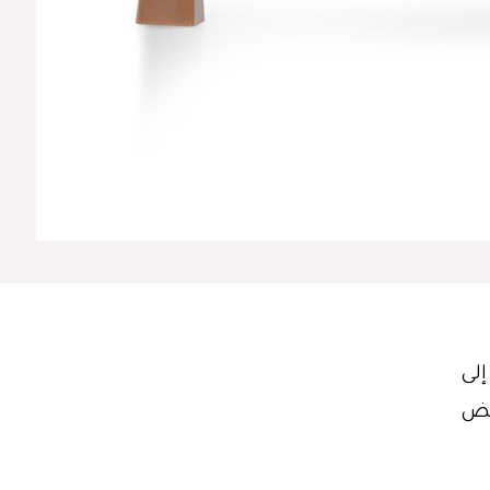
إلى
بض