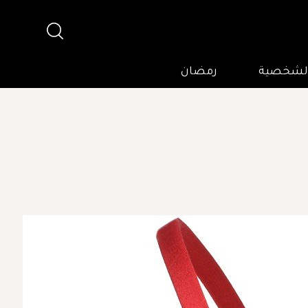
 الشخصية
رمضان