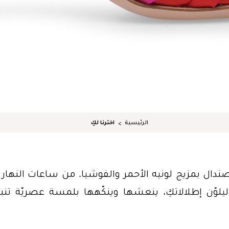
الرئيسية
اخترنا لكِ
صندال بمزيج لونيه الأحمر والفوشيا. من ساعات النهار 
لوّن إطلالاتكِ، ينعشها وينكّهها بلمسة عصريّة تن