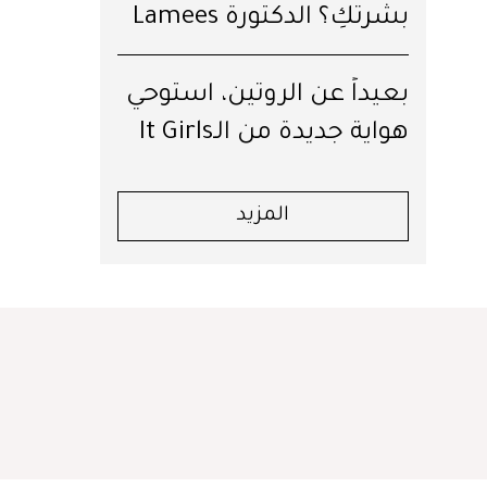
بشرتكِ؟ الدكتورة Lamees
Hamdan تكشف لكِ السرّ!
بعيداً عن الروتين، استوحي
هواية جديدة من الـIt Girls
لترافقكِ طوال الصيف
المزيد