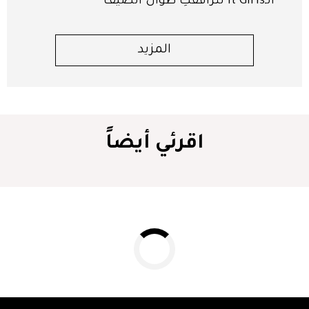
الـIt Girls لترافقكِ طوال الصيف
المزيد
اقرئي أيضاً