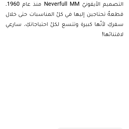
التصميم الأيقونيّ Neverfull MM منذ عام 1960.
قطعةٌ تحتاجين إليها في كلّ المناسبات حتى خلال
سفركِ لأنّها كبيرة وتتسع لكلّ احتياجاتكِ. سارعي
لاقتنائها!