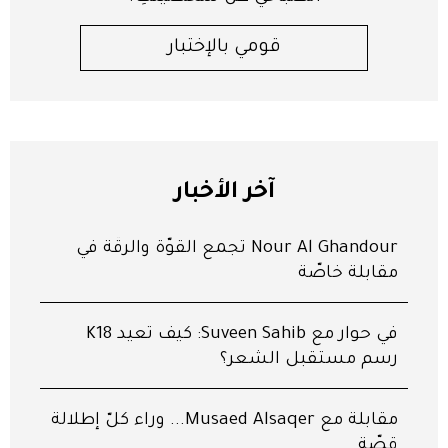
قومي بالإختبار
آخر الأخبار
Nour Al Ghandour تجمع القوّة والرقّة في
مقابلة خاصّة
في حوار مع Suveen Sahib: كيف تعيد K18
رسم مستقبل الشعر؟
مقابلة مع Musaed Alsaqer... وراء كلّ إطلالة
قِصّة