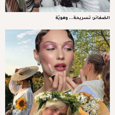
الضفائر: تسريحة... وهويّة