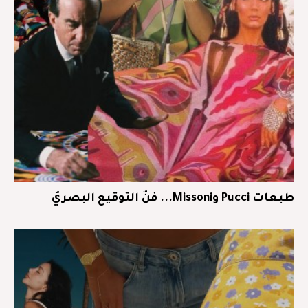
طبعات Pucci وMissoni... فنّ التوقيع البصريّ