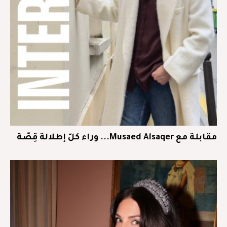
مقابلة مع Musaed Alsaqer... وراء كلّ إطلالة قِصّة