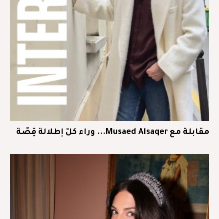
مقابلة مع Musaed Alsaqer... وراء كلّ إطلالة قِصّة