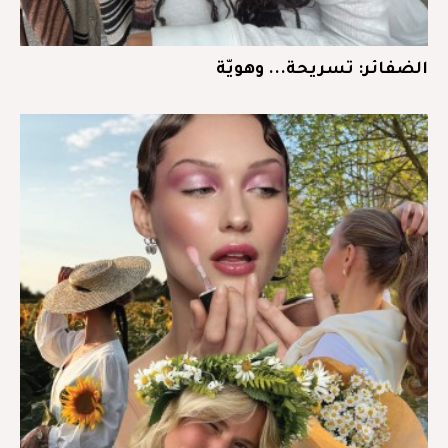
الضفائر: تسريحة... وهويّة