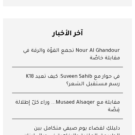
آخر الأخبار
Nour Al Ghandour تجمع القوّة والرقّة في
مقابلة خاصّة
في حوار مع Suveen Sahib: كيف تعيد K18
رسم مستقبل الشعر؟
مقابلة مع Musaed Alsaqer... وراء كلّ إطلالة
قِصّة
دليلكِ لقضاء يوم صيفي متكامل بين