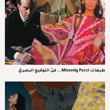
طبعات Pucci وMissoni... فنّ التوقيع البصريّ